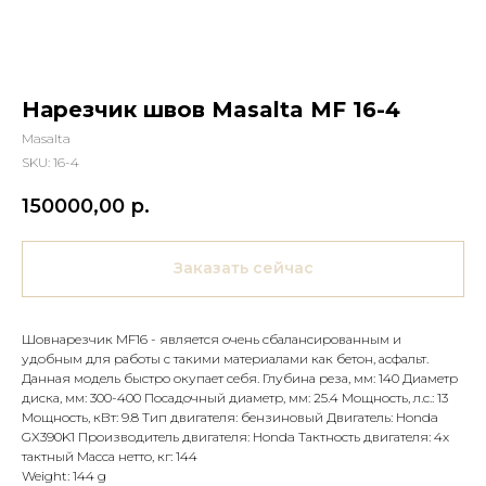
Нарезчик швов Masalta MF 16-4
Masalta
SKU:
16-4
150000,00
р.
Заказать сейчас
Шовнарезчик MF16 - является очень сбалансированным и
удобным для работы с такими материалами как бетон, асфальт.
Данная модель быстро окупает себя. Глубина реза, мм: 140 Диаметр
диска, мм: 300-400 Посадочный диаметр, мм: 25.4 Мощность, л.с.: 13
Мощность, кВт: 9.8 Тип двигателя: бензиновый Двигатель: Honda
GX390K1 Производитель двигателя: Honda Тактность двигателя: 4х
тактный Масса нетто, кг: 144
Weight: 144 g