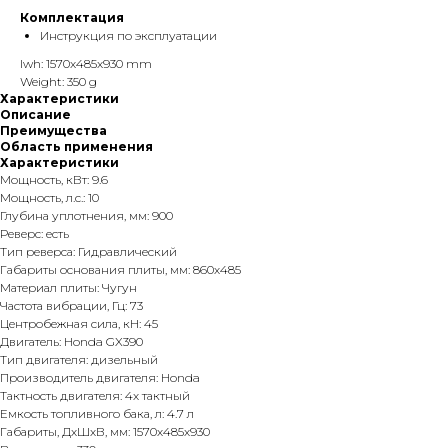
Комплектация
Инструкция по эксплуатации
lwh: 1570x485x930 mm
Weight: 350 g
Характеристики
Описание
Преимущества
Область применения
Характеристики
Мощность, кВт: 9.6
Мощность, л.с.: 10
Глубина уплотнения, мм: 900
Реверс: есть
Тип реверса: Гидравлический
Габариты основания плиты, мм: 860х485
Материал плиты: Чугун
Частота вибрации, Гц: 73
Центробежная сила, кН: 45
Двигатель: Honda GX390
Тип двигателя: дизельный
Производитель двигателя: Honda
Тактность двигателя: 4х тактный
Емкость топливного бака, л: 4.7 л
Габариты, ДхШхВ, мм: 1570х485х930