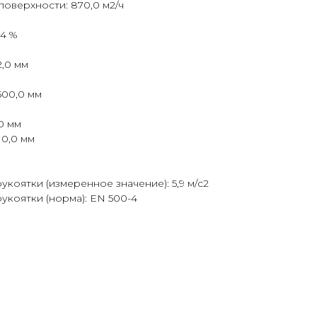
оверхности: 870,0 м2/ч
,4 %
2,0 мм
500,0 мм
0 мм
10,0 мм
коятки (измеренное значение): 5,9 м/с2
коятки (норма): EN 500-4