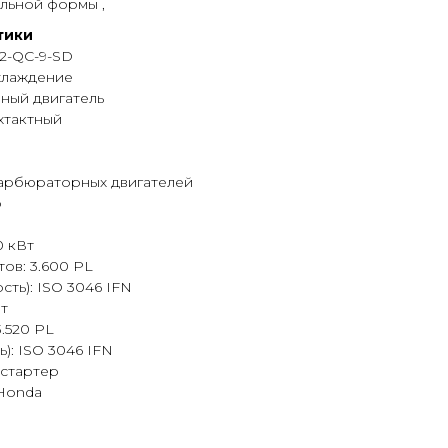
льной формы ,
тики
2-QC-9-SD
хлаждение
ный двигатель
хтактный
карбюраторных двигателей
р
0 кВт
ов: 3.600 PL
ть): ISO 3046 IFN
Вт
.520 PL
): ISO 3046 IFN
 стартер
 Honda