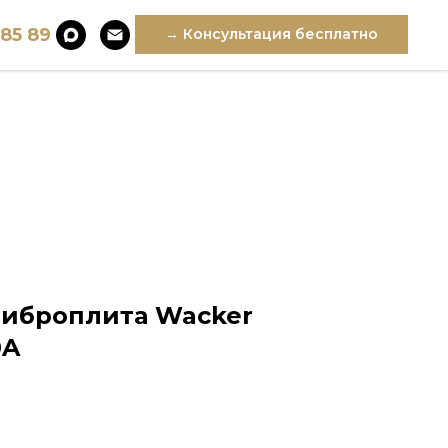
 85 89
→ Консультация бесплатно
виброплита Wacker
0A