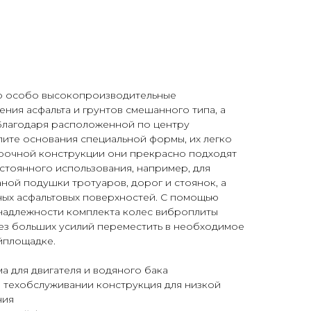
о особо высокопроизводительные
ния асфальта и грунтов смешанного типа, а
 Благодаря расположенной по центру
ите основания специальной формы, их легко
прочной конструкции они прекрасно подходят
стоянного использования, например, для
ной подушки тротуаров, дорог и стоянок, а
ных асфальтовых поверхностей. С помощью
инадлежности комплекта колес виброплиты
ез больших усилий переместить в необходимое
йплощадке.
а для двигателя и водяного бака
 техобслуживании конструкция для низкой
ния