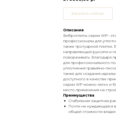
Заказать сейчас
Описание
Виброплиты серии WP– эт
профессионалы для уплотне
также тротуарной плитки.
направляющей рукояти и пл
поворачивать. Благодаря 
для профессионального по
уплотнения гравийно-песча
также для создания идеаль
доступного в качестве пр
серии WP можно легко и б
место применения на стро
Преимущества
Стабильная защитная рам
Почти не нуждающаяся в
общей стоимости владе