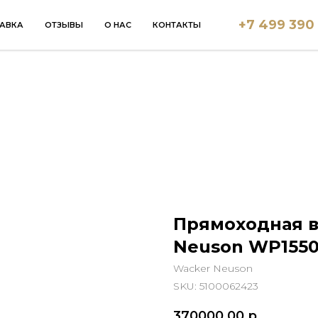
+7 499 390
АВКА
ОТЗЫВЫ
О НАС
КОНТАКТЫ
Прямоходная 
Neuson WP155
Wacker Neuson
SKU:
5100062423
370000,00
р.