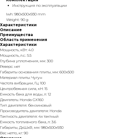
Инструкция по эксплуатации
lwh: 980x500x930 mm
Weight: 90 g
Характеристики
Описание
Преимущества
Область применения
Характеристики
Мощность, кВт: 4.0
Мощность, л.с.: 5.5
Глубина уплотнения, мм: 300
Реверс: нет
Габариты основания плиты, мм: 600х500
Материал плиты: Чугун
Частота вибрации, Гц: 100
Центробежная сила, кН: 15
Емкость бака для воды, л: 12
Двигатель: Honda GX160
Тип двигателя: бензиновый
Производитель двигателя: Honda
Тактность двигателя: 4х тактный
Емкость топливного бака, л: 3.6
Габариты, ДхШхВ, мм: 980х500х930
Вес нетто, кг: 90