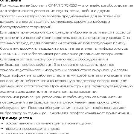
Описание
Прямоходная виброплита CIMAR CPC-1550 — это надёжное оборудование
для эффективного уплотнения грунта, песка, щебня и других
строительных материалов. Модель предназначена для выполнения
широкого спектра задач в строительстве, дорожных работах и
благоустройстве территорий.
Благодаря прямоходной конструкции виброплита отличается простотой
управления и высокой производительностью на открытых участках. Она
отлично подходит для подготовки оснований под тротуарную плитку,
брусчатку, дорожки, площадки и различные элементы инфраструктуры.
CIMAR CPC-1550 обеспечивает равномерное уплотнение поверхности
благодаря оптимальному сочетанию массы оборудования и
вибрационного воздействия. Это позволяет создавать прочное
основание, устойчивое к нагрузкам и воздействию окружающей среды.
Модель эффективно работает с песчаными, щебёночными и смешанными
основаниями, обеспечивая качественную подготовку поверхности для
дальнейшего строительства. Прочная конструкция гарантирует надёжную
эксплуатацию даже при интенсивном использовании.
Усиленная рама защищает основные рабочие узлы от механических
повреждений и вибрационных нагрузок, увеличивая срок службы
оборудования. Простота обслуживания и высокая надёжность делают
виброплиту выгодным решением для профессионального применения.
Преимущества
эффективное уплотнение грунта, песка и щебня;
высокая производительность;
надёжная и прочная конструкция;