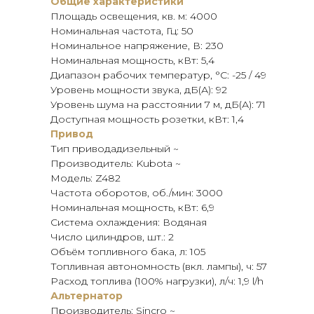
Общие характеристики
Площадь освещения, кв. м: 4000
Номинальная частота, Гц: 50
Номинальное напряжение, В: 230
Номинальная мощность, кВт: 5,4
Диапазон рабочих температур, °C: -25 / 49
Уровень мощности звука, дБ(А): 92
Уровень шума на расстоянии 7 м, дБ(А): 71
Доступная мощность розетки, кВт: 1,4
Привод
Тип приводадизельный ~
Производитель: Kubota ~
Модель: Z482
Частота оборотов, об./мин: 3000
Номинальная мощность, кВт: 6,9
Система охлаждения: Водяная
Число цилиндров, шт.: 2
Объём топливного бака, л: 105
Топливная автономность (вкл. лампы), ч: 57
Расход топлива (100% нагрузки), л/ч: 1,9 l/h
Альтернатор
Производитель: Sincro ~