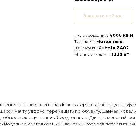
Заказать сейчас
Пл. освещения:
4000 кв.м
Тип ламп:
Метал-ные
Двигатель:
Kubota Z482
Мощность ламп:
1000 Вт
линейного полиэтилена HardHat, который гарантирует эффе
шасси мачту удобно перемещать по объекту. Данная модель
добное в эксплуатации оборудование. Для применений, ког
 модель со светодиодными лампами, которая позволить сущ