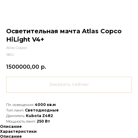
Осветительная мачта Atlas Copco
HiLight V4+
Atlas Copco
SKU:
1500000,00
р.
Заказать сейчас
Пл. освещения:
4000 кв.м
Тип ламп:
Светодиодные
Двигатель:
Kubota Z482
Мощность ламп:
250 Вт
Описание
Характеристики
Описание