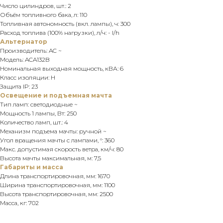
Число цилиндров, шт.: 2
Объём топливного бака, л: 110
Топливная автономность (вкл. лампы), ч: 300
Расход топлива (100% нагрузки), л/ч: - l/h
Альтернатор
Производитель: AC ~
Модель: ACA132B
Номинальная выходная мощность, кВА: 6
Класс изоляции: H
Защита IP: 23
Освещение и подъемная мачта
Тип ламп: светодиодные ~
Мощность 1 лампы, Вт: 250
Количество ламп, шт.: 4
Механизм подъема мачты: ручной ~
Угол вращения мачты с лампами, °: 360
Макс. допустимая скорость ветра, км/ч: 80
Высота мачты максимальная, м: 7,5
Габариты и масса
Длина транспортировочная, мм: 1670
Ширина транспортировочная, мм: 1100
Высота транспортировочная, мм: 2500
Масса, кг: 702