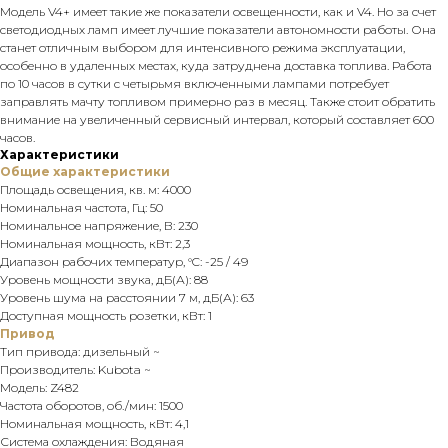
Модель V4+ имеет такие же показатели освещенности, как и V4. Но за счет
светодиодных ламп имеет лучшие показатели автономности работы. Она
станет отличным выбором для интенсивного режима эксплуатации,
особенно в удаленных местах, куда затруднена доставка топлива. Работа
по 10 часов в сутки с четырьмя включенными лампами потребует
заправлять мачту топливом примерно раз в месяц. Также стоит обратить
внимание на увеличенный сервисный интервал, который составляет 600
часов.
Характеристики
Общие характеристики
Площадь освещения, кв. м: 4000
Номинальная частота, Гц: 50
Номинальное напряжение, В: 230
Номинальная мощность, кВт: 2,3
Диапазон рабочих температур, °C: -25 / 49
Уровень мощности звука, дБ(А): 88
Уровень шума на расстоянии 7 м, дБ(А): 63
Доступная мощность розетки, кВт: 1
Привод
Тип привода: дизельный ~
Производитель: Kubota ~
Модель: Z482
Частота оборотов, об./мин: 1500
Номинальная мощность, кВт: 4,1
Система охлаждения: Водяная