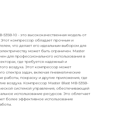
B-535B-10 - это высококачественная модель от
. Этот компрессор обладает прочным и
елем, что делает его идеальным выбором для
 электричеству может быть ограничен. Master
ачен для профессионального использования в
екторах, где требуется надежный и
того воздуха. Этот компрессор может
го спектра задач, включая пневматические
е работы, покраску и другие приложения, где
е воздуха. Компрессор Master Blast MB-535B-
ической системой управления, обеспечивающей
альное использование ресурсов. Это облегчает
ает более эффективное использование
аботы.