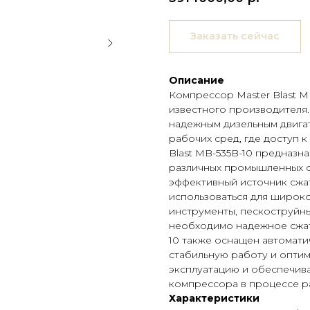
Заказать сейчас
Описание
Компрессор Master Blast M
известного производителя
надежным дизельным двигат
рабочих сред, где доступ к
Blast MB-535B-10 предназн
различных промышленных с
эффективный источник сжа
использоваться для широко
инструменты, пескоструйны
необходимо надежное сжати
10 также оснащен автомат
стабильную работу и оптим
эксплуатацию и обеспечив
компрессора в процессе р
Характеристики