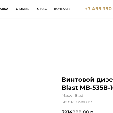
+7 499 390
АВКА
ОТЗЫВЫ
О НАС
КОНТАКТЫ
Винтовой дизе
Blast MB-535B-1
Master Blast
SKU:
MB-535B-10
3914000,00
р.