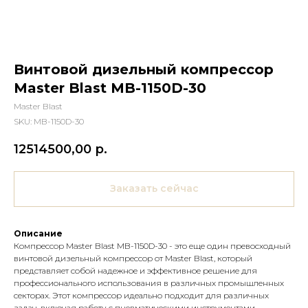
Винтовой дизельный компрессор
Master Blast MB-1150D-30
Master Blast
SKU:
MB-1150D-30
12514500,00
р.
Заказать сейчас
Описание
Компрессор Master Blast MB-1150D-30 - это еще один превосходный
винтовой дизельный компрессор от Master Blast, который
представляет собой надежное и эффективное решение для
профессионального использования в различных промышленных
секторах. Этот компрессор идеально подходит для различных
задач, включая работу с пневматическими инструментами,