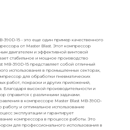
B-390D-15 - это еще один пример качественного
рессора от Master Blast. Этот компрессор
ным двигателем и эффективной винтовой
ивает стабильное и мощное производство
ast MB-390D-15 представляет собой отличный
ого использования в промышленных секторах,
омпрессор для обработки пневматических
ых работ, покраски и других приложений,
а. Благодаря высокой производительности и
ор справится с различными задачами.
равления в компрессоре Master Blast MB-390D-
ю работу и оптимальное использование
оцесс эксплуатации и гарантирует
ание компрессора в процессе работы. Это
бором для профессионального использования в