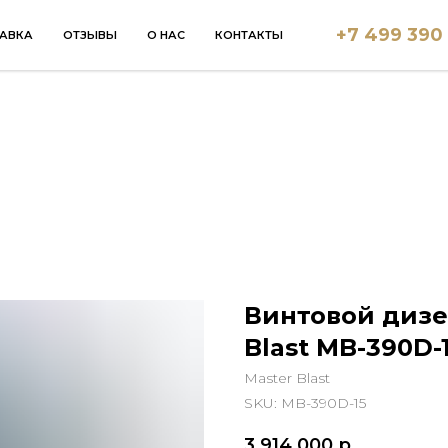
+7 499 390
АВКА
ОТЗЫВЫ
О НАС
КОНТАКТЫ
Винтовой дизе
Blast MB-390D-
Master Blast
SKU:
MB-390D-15
3 914 000
р.