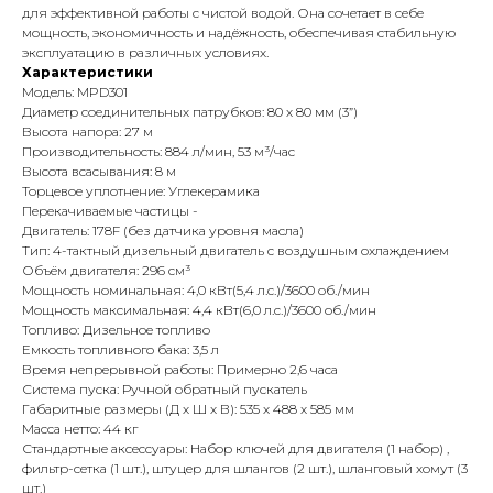
для эффективной работы с чистой водой. Она сочетает в себе
мощность, экономичность и надёжность, обеспечивая стабильную
эксплуатацию в различных условиях.
Характеристики
Модель: MPD301
Диаметр соединительных патрубков: 80 х 80 мм (3”)
Высота напора: 27 м
Производительность: 884 л/мин, 53 м³/час
Высота всасывания: 8 м
Торцевое уплотнение: Углекерамика
Перекачиваемые частицы -
Двигатель: 178F (без датчика уровня масла)
Тип: 4-тактный дизельный двигатель с воздушным охлаждением
Объём двигателя: 296 см³
Мощность номинальная: 4,0 кВт(5,4 л.с.)/3600 об./мин
Мощность максимальная: 4,4 кВт(6,0 л.с.)/3600 об./мин
Топливо: Дизельное топливо
Емкость топливного бака: 3,5 л
Время непрерывной работы: Примерно 2,6 часа
Система пуска: Ручной обратный пускатель
Габаритные размеры (Д х Ш х В): 535 х 488 х 585 мм
Масса нетто: 44 кг
Стандартные аксессуары: Набор ключей для двигателя (1 набор) ,
фильтр-сетка (1 шт.), штуцер для шлангов (2 шт.), шланговый хомут (3
шт.)