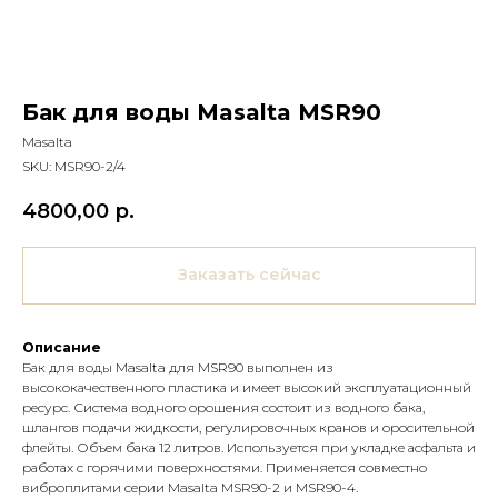
Бак для воды Masalta MSR90
Masalta
SKU:
MSR90-2/4
4800,00
р.
Заказать сейчас
Описание
Бак для воды Masalta для MSR90 выполнен из
высококачественного пластика и имеет высокий эксплуатационный
ресурс. Система водного орошения состоит из водного бака,
шлангов подачи жидкости, регулировочных кранов и оросительной
флейты. Объем бака 12 литров. Используется при укладке асфальта и
работах с горячими поверхностями. Применяется совместно
виброплитами серии Masalta MSR90-2 и MSR90-4.