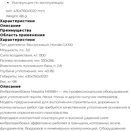
Инструкция по эксплуатации
lwh: 430x760x1020 mm
Weight: 68 g
Характеристики
Описание
Преимущества
Область применения
Характеристики
Тип двигателя: Бензиновый, Honda GX100
Мощность, л.с.: 3,0
Сила воздействия, кг: 1300
Размер основания, мм: 330х285
Вместимость топливного бака, л: 2,8
Глубина уплотнения, мм: 40-85
Габариты, мм: 430x760x1020
Вес, кг: 68
Описание
Вибротрамбовка Masalta MR68H — это профессиональное оборудование
для уплотнения грунта, песка, глины и других сыпучих материалов.
Модель предназначена для выполнения строительных, дорожных и
коммунальных работ, где требуется качественное уплотнение основания в
условиях ограниченного пространства.
Благодаря компактной конструкции и высокой ударной силе
вибротрамбовка эффективно работает в траншеях, котлованах, возле
фундаментов, бордюров и инженерных коммуникаций. Оборудование