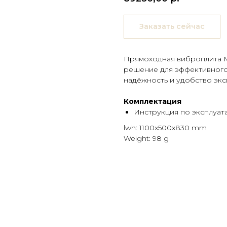
Заказать сейчас
Прямоходная виброплита M
решение для эффективного 
надёжность и удобство экс
Комплектация
Инструкция по эксплуат
lwh: 1100x500x830 mm
Weight: 98 g