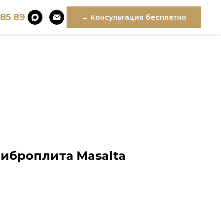
 85 89
→ Консультация бесплатно
иброплита Masalta
n