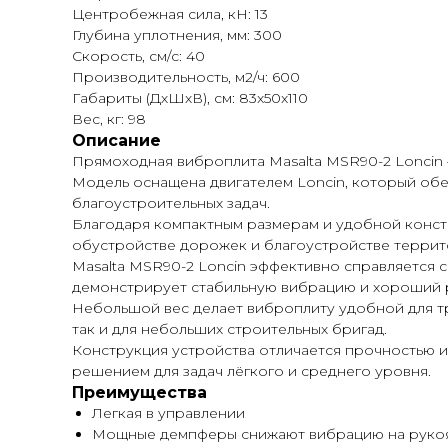
Центробежная сила, кН: 13
Глубина уплотнения, мм: 300
Скорость, см/с: 40
Производительность, м2/ч: 600
Габариты (ДхШхВ), см: 83x50x110
Вес, кг: 98
Описание
Прямоходная виброплита Masalta MSR90-2 Loncin 
Модель оснащена двигателем Loncin, который об
благоустроительных задач.
Благодаря компактным размерам и удобной констр
обустройстве дорожек и благоустройстве террит
Masalta MSR90-2 Loncin эффективно справляется 
демонстрирует стабильную вибрацию и хороший р
Небольшой вес делает виброплиту удобной для тр
так и для небольших строительных бригад.
Конструкция устройства отличается прочностью и
решением для задач лёгкого и среднего уровня.
Преимущества
Легкая в управлении
Мощные демпферы снижают вибрацию на руко