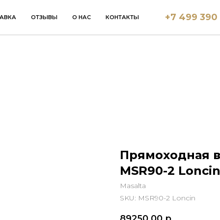
+7 499 390
АВКА
ОТЗЫВЫ
О НАС
КОНТАКТЫ
Прямоходная в
MSR90-2 Lonci
Masalta
SKU:
MSR90-2 Loncin
89250,00
р.