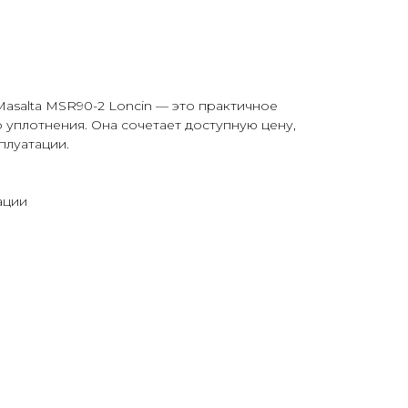
asalta MSR90-2 Loncin — это практичное
уплотнения. Она сочетает доступную цену,
плуатации.
ации