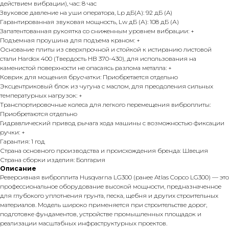
действием вибрации), час: 8 час
Звуковое давление на уши оператора, Lp дБ(А): 92 дБ (A)
Гарантированная звуковая мощность, Lw дБ (А): 108 дБ (А)
Запатентованная рукоятка со сниженным уровнем вибрации: +
Подъемная проушина для подъема краном: +
Основание плиты из сверхпрочной и стойкой к истиранию листовой
стали Hardox 400 (Твердость HB 370-430), для использования на
каменистой поверхности не опасаясь разлома металла: +
Коврик для мощения брусчатки: Приобретается отдельно
Эксцентриковый блок из чугуна с маслом, для преодоления сильных
температурных нагрузок: +
Транспортировочные колеса для легкого перемещения виброплиты:
Приобретаются отдельно
Гидравлический привод рычага хода машины с возможностью фиксации
ручки: +
Гарантия: 1 год
Страна основного производства и происхождения бренда: Швеция
Страна сборки изделия: Болгария
Описание
Реверсивная виброплита Husqvarna LG300 (ранее Atlas Copco LG300) — это
профессиональное оборудование высокой мощности, предназначенное
для глубокого уплотнения грунта, песка, щебня и других строительных
материалов. Модель широко применяется при строительстве дорог,
подготовке фундаментов, устройстве промышленных площадок и
реализации масштабных инфраструктурных проектов.