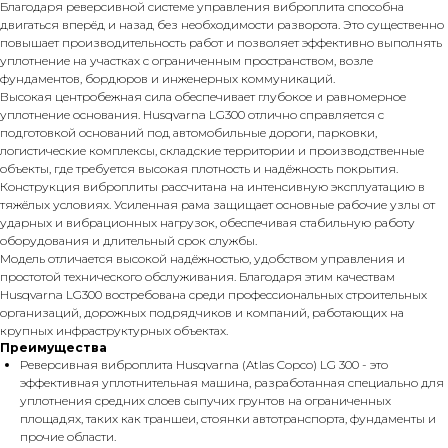
Благодаря реверсивной системе управления виброплита способна
двигаться вперёд и назад без необходимости разворота. Это существенно
повышает производительность работ и позволяет эффективно выполнять
уплотнение на участках с ограниченным пространством, возле
фундаментов, бордюров и инженерных коммуникаций.
Высокая центробежная сила обеспечивает глубокое и равномерное
уплотнение основания. Husqvarna LG300 отлично справляется с
подготовкой оснований под автомобильные дороги, парковки,
логистические комплексы, складские территории и производственные
объекты, где требуется высокая плотность и надёжность покрытия.
Конструкция виброплиты рассчитана на интенсивную эксплуатацию в
тяжёлых условиях. Усиленная рама защищает основные рабочие узлы от
ударных и вибрационных нагрузок, обеспечивая стабильную работу
оборудования и длительный срок службы.
Модель отличается высокой надёжностью, удобством управления и
простотой технического обслуживания. Благодаря этим качествам
Husqvarna LG300 востребована среди профессиональных строительных
организаций, дорожных подрядчиков и компаний, работающих на
крупных инфраструктурных объектах.
Преимущества
Реверсивная виброплита Husqvarna (Atlas Copco) LG 300 - это
эффективная уплотнительная машина, разработанная специально для
уплотнения средних слоев сыпучих грунтов на ограниченных
площадях, таких как траншеи, стоянки автотранспорта, фундаменты и
прочие области.