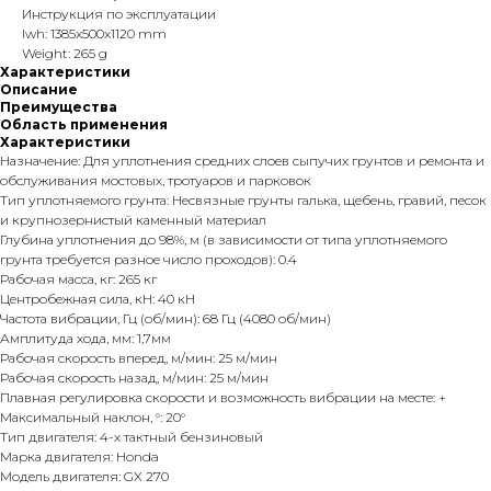
Инструкция по эксплуатации
lwh: 1385x500x1120 mm
Weight: 265 g
Характеристики
Описание
Преимущества
Область применения
Характеристики
Назначение: Для уплотнения средних слоев сыпучих грунтов и ремонта и
обслуживания мостовых, тротуаров и парковок
Тип уплотняемого грунта: Несвязные грунты галька, щебень, гравий, песок
и крупнозернистый каменный материал
Глубина уплотнения до 98%, м (в зависимости от типа уплотняемого
грунта требуется разное число проходов): 0.4
Рабочая масса, кг: 265 кг
Центробежная сила, кН: 40 кН
Частота вибрации, Гц (об/мин): 68 Гц (4080 об/мин)
Амплитуда хода, мм: 1,7мм
Рабочая скорость вперед, м/мин: 25 м/мин
Рабочая скорость назад, м/мин: 25 м/мин
Плавная регулировка скорости и возможность вибрации на месте: +
Максимальный наклон, °: 20°
Тип двигателя: 4-х тактный бензиновый
Марка двигателя: Honda
Модель двигателя: GX 270