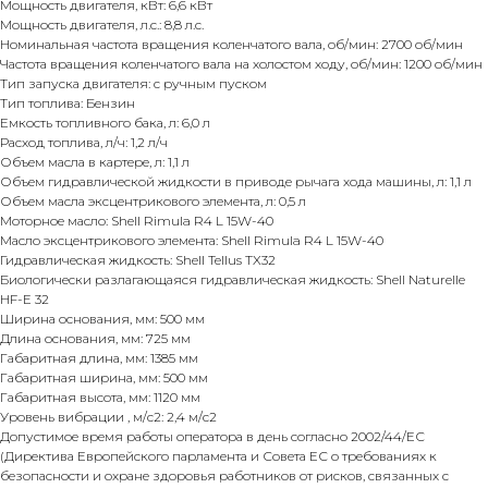
Мощность двигателя, кВт: 6,6 кВт
Мощность двигателя, л.с.: 8,8 л.с.
Номинальная частота вращения коленчатого вала, об/мин: 2700 об/мин
Частота вращения коленчатого вала на холостом ходу, об/мин: 1200 об/мин
Тип запуска двигателя: с ручным пуском
Тип топлива: Бензин
Емкость топливного бака, л: 6,0 л
Расход топлива, л/ч: 1,2 л/ч
Объем масла в картере, л: 1,1 л
Объем гидравлической жидкости в приводе рычага хода машины, л: 1,1 л
Объем масла эксцентрикового элемента, л: 0,5 л
Моторное масло: Shell Rimula R4 L 15W-40
Масло эксцентрикового элемента: Shell Rimula R4 L 15W-40
Гидравлическая жидкость: Shell Tellus TX32
Биологически разлагающаяся гидравлическая жидкость: Shell Naturelle
HF-E 32
Ширина основания, мм: 500 мм
Длина основания, мм: 725 мм
Габаритная длина, мм: 1385 мм
Габаритная ширина, мм: 500 мм
Габаритная высота, мм: 1120 мм
Уровень вибрации , м/с2: 2,4 м/с2
Допустимое время работы оператора в день согласно 2002/44/ЕС
(Директива Европейского парламента и Совета ЕС о требованиях к
безопасности и охране здоровья работников от рисков, связанных с