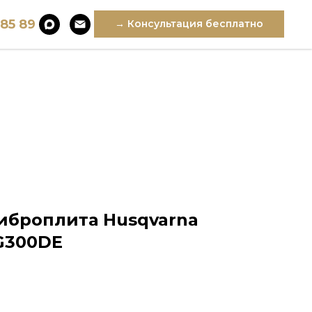
 85 89
→ Консультация бесплатно
иброплита Husqvarna
LG300DE