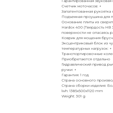
Гарантированная звуковая м
Счетчик моточасов: +
Запатентованная рукоятка
Подъемная проушина для п
Основание плиты из сверхп
Hardox 400 (Твердость HB 
поверхности не опасаясь р
Коврик для мощения брусч
Эксцентриковый блок из чу
температурных нагрузок: +
Транспортировочные колес
Приобретаются отдельно
Гидравлический привод ры
ручки: +
Гарантия: 1 год
Страна основного произво
Страна сборки изделия: Бо
lwh: 1385x500x1120 mm
Weight: 301 g