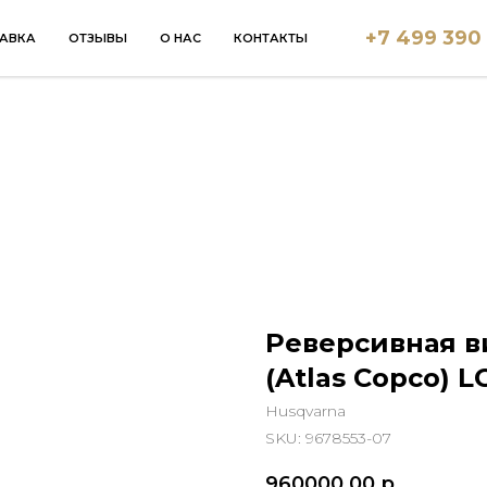
+7 499 390
АВКА
ОТЗЫВЫ
О НАС
КОНТАКТЫ
Реверсивная в
(Atlas Copco) 
Husqvarna
SKU:
9678553-07
960000,00
р.