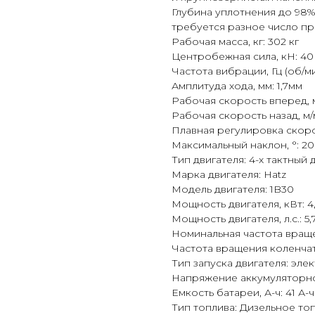
Глубина уплотнения до 98%,
требуется разное число про
Рабочая масса, кг: 302 кг
Центробежная сила, кН: 40
Частота вибрации, Гц (об/ми
Амплитуда хода, мм: 1,7мм
Рабочая скорость вперед, м
Рабочая скорость назад, м/
Плавная регулировка скоро
Максимальный наклон, °: 20
Тип двигателя: 4-х тактный
Марка двигателя: Hatz
Модель двигателя: 1B30
Мощность двигателя, кВт: 4
Мощность двигателя, л.с.: 5,7
Номинальная частота враще
Частота вращения коленчато
Тип запуска двигателя: эле
Напряжение аккумуляторной
Емкость батареи, А-ч: 41 А-ч
Тип топлива: Дизельное то