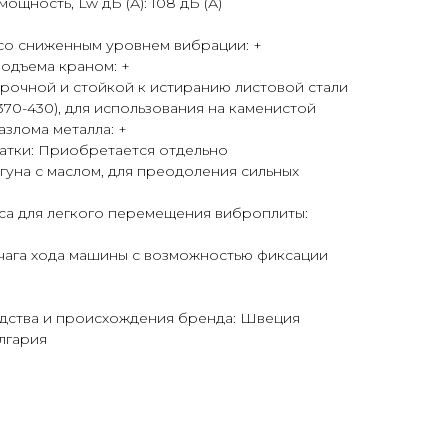
ощность, Lw дБ (А): 108 дБ (А)
 со сниженным уровнем вибрации: +
одъема краном: +
рочной и стойкой к истиранию листовой стали
370-430), для использования на каменистой
азлома металла: +
атки: Приобретается отдельно
гуна с маслом, для преодоления сильных
а для легкого перемещения виброплиты:
чага хода машины с возможностью фиксации
дства и происхождения бренда: Швеция
лгария