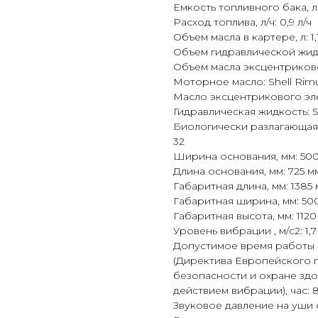
Емкость топливного бака, л:
Расход топлива, л/ч: 0,9 л/ч
Объем масла в картере, л: 1,
Объем гидравлической жидко
Объем масла эксцентриковог
Моторное масло: Shell Rimu
Масло эксцентрикового элем
Гидравлическая жидкость: She
Биологически разлагающаяся
32
Ширина основания, мм: 50
Длина основания, мм: 725 м
Габаритная длина, мм: 1385
Габаритная ширина, мм: 50
Габаритная высота, мм: 1120
Уровень вибрации , м/с2: 1,7
Допустимое время работы 
(Директива Европейского п
безопасности и охране здо
действием вибрации), час: 8
Звуковое давление на уши о