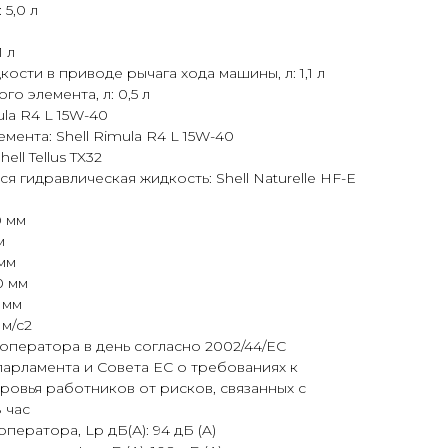
 5,0 л
1 л
сти в приводе рычага хода машины, л: 1,1 л
о элемента, л: 0,5 л
la R4 L 15W-40
ента: Shell Rimula R4 L 15W-40
ll Tellus TX32
 гидравлическая жидкость: Shell Naturelle HF-E
0 мм
м
 мм
0 мм
 мм
 м/с2
оператора в день согласно 2002/44/ЕС
арламента и Совета ЕС о требованиях к
ровья работников от рисков, связанных с
 час
ператора, Lp дБ(А): 94 дБ (A)