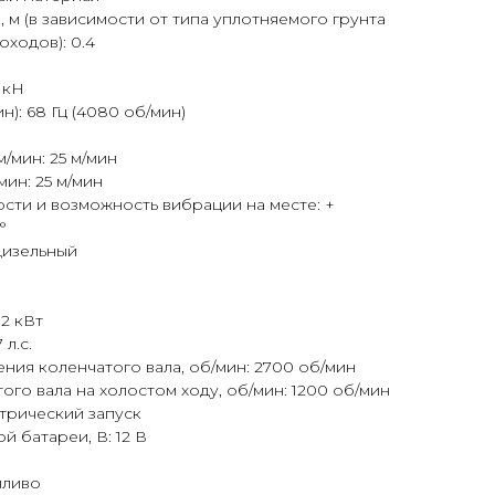
 м (в зависимости от типа уплотняемого грунта
ходов): 0.4
 кН
н): 68 Гц (4080 об/мин)
/мин: 25 м/мин
мин: 25 м/мин
сти и возможность вибрации на месте: +
°
 дизельный
,2 кВт
 л.с.
ния коленчатого вала, об/мин: 2700 об/мин
го вала на холостом ходу, об/мин: 1200 об/мин
ктрический запуск
 батареи, В: 12 В
пливо