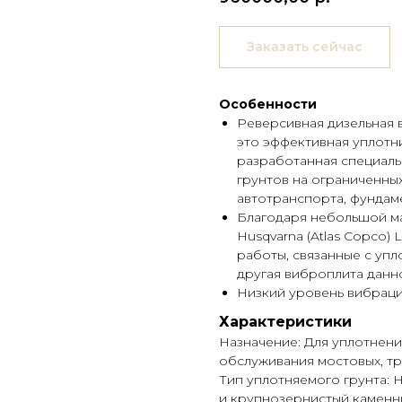
Заказать сейчас
Особенности
Реверсивная дизельная в
это эффективная уплотн
разработанная специаль
грунтов на ограниченных
автотранспорта, фундам
Благодаря небольшой ма
Husqvarna (Atlas Copco)
работы, связанные с упл
другая виброплита данн
Низкий уровень вибрац
Характеристики
Назначение: Для уплотнени
обслуживания мостовых, т
Тип уплотняемого грунта: Н
и крупнозернистый каменн