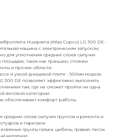
иброплита Husqvarna (Atlas Copco) LG 300 DE -
ительная машина с электрическим запуском,
но для уплотнения средних слоев сыпучих
 площадях, таких как траншеи, стоянки
енты и прочие области.
ссе и узкой днищевой плите - 500мм модель
 LG 300 DE позволяет эффективно выполнять
отнением там, где не сможет пройти ни одна
ой весовой категории.
ии обеспечивает комфорт работы.
я средних слоев сыпучих грунтов и ремонта и
ротуаров и парковок
есвязные грунты галька, щебень, гравий, песок
ый материал