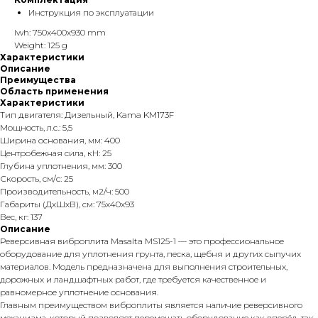
Инструкция по эксплуатации
lwh: 750x400x930 mm
Weight: 125 g
Характеристики
Описание
Преимущества
Область применения
Характеристики
Тип двигателя: Дизельный, Kama KM173F
Мощность, л.с.: 5,5
Ширина основания, мм: 400
Центробежная сила, кН: 25
Глубина уплотнения, мм: 300
Скорость, см/с: 25
Производительность, м2/ч: 500
Габариты (ДхШхВ), см: 75x40x93
Вес, кг: 137
Описание
Реверсивная виброплита Masalta MS125-1 — это профессиональное
оборудование для уплотнения грунта, песка, щебня и других сыпучих
материалов. Модель предназначена для выполнения строительных,
дорожных и ландшафтных работ, где требуется качественное и
равномерное уплотнение основания.
Главным преимуществом виброплиты является наличие реверсивного
механизма, который позволяет перемещать оборудование как вперёд, так